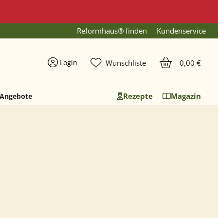
Reformhaus® finden
Kundenservice
Ware
Wunschliste
0,00 €
Login
Rezepte
Magazin
Angebote