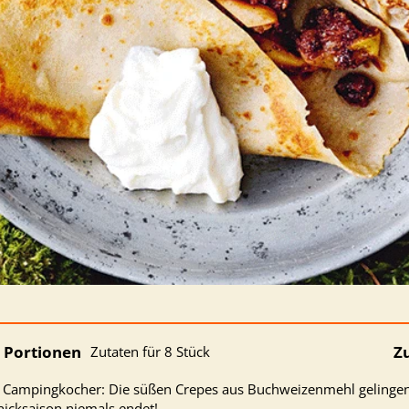
Portionen
Z
Zutaten für 8 Stück
 Campingkocher: Die süßen Crepes aus Buchweizenmehl gelingen 
nicksaison niemals endet!