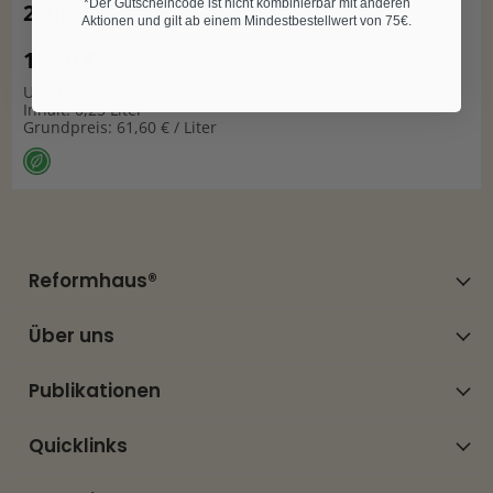
*Der Gutscheincode ist nicht kombinierbar mit anderen
250ml
Aktionen und gilt ab einem Mindestbestellwert von 75€.
15,40 € *
UVP 15,45 €
Inhalt: 0,25 Liter
Grundpreis: 61,60 € / Liter
Reformhaus®
Über uns
Publikationen
Quicklinks