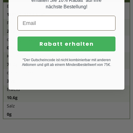
erhalten Sie 10% Rabatt* auf Ihre
Energie
nächste Bestellung!
1497 Kj (357,6 kcal)
Fett
2,6g
davon gesättigte Fettsäuren
Rabatt erhalten
0,8g
Kohlenhydrate
*Der Gutscheincode ist nicht kombinierbar mit anderen
70,2g
Aktionen und gilt ab einem Mindestbestellwert von 75€.
davon Zucker
3,2g
Eiweiß
10,6g
Salz
0g