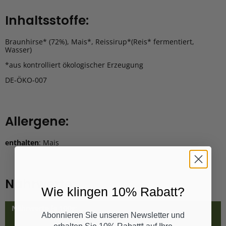
Inhaltsstoffe:
Braunhirse* (72%), Mais*, Reissirup*(Reis* fermentiert,
Wasser)
*aus kontrolliert ökologischer Erzeugung
DE-ÖKO-007
Allergene:
enthalten
: Mais
Nährwerte:
Wie klingen 10% Rabatt?
Nährwerte je 100g:
Abonnieren Sie unseren Newsletter und