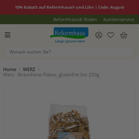
10% Rabatt auf Reformhaus® und Lihn | Code: August
Reformhaus® finden
Kundenservice
Reformhaus.de
War
Home
WERZ
Werz - Braunhirse Flakes, glutenfrei bio 250g