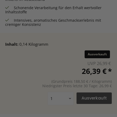
Schonende Verarbeitung für den Erhalt wertvoller
Inhaltsstoffe
Intensives, aromatisches Geschmackserlebnis mit
cremiger Konsistenz
Inhalt:
0,14 Kilogramm
Ausverkauft
Ursprünglich
UVP 26,99 €
Aktueller Prei
26,39 €
*
(Grundpreis 188,50 € / Kilogramm)
Niedrigster Preis letzte 30 Tage: 26,99 €
Ausverkauft