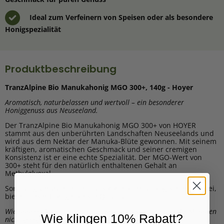
Ideal zum Verfeinern von Speisen oder als besondere
Honigspezialität
Produktbeschreibung
TranzAlpine Bio Manukahonig MGO 300+, 140g - Hoyer
Aromatisch, naturbelassen und wertvoll – ein besonderer
Honiggenuss aus Neuseeland.
Der TranzAlpine Bio Manukahonig MGO 300+ von HOYER
stammt aus den unberührten Landschaften Neuseelands und
wird aus dem Nektar der Manuka-Blüte gewonnen. Mit seinem
kräftigen, aromatischen Geschmack und seiner cremigen
Konsistenz ist er eine echte Spezialität. Der MGO-Wert von
300+ steht für den natürlich enthaltenen Gehalt an
Methylglyoxal.
Sorgfältig verarbeitet und aus kontrolliert biologischer Imkerei,
bietet dieser Honig höchste Qualität.
Wie andere Rohkost auch ist Honig für Säuglinge unter 12 Monaten
Wie klingen 10% Rabatt?
nicht geeignet