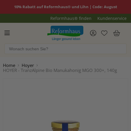
10% Rabatt auf Reformhaus® und Lihn | Code: August
Reformhaus® finden
Kundenservice
Reformhaus.de
War
Home
Hoyer
HOYER - TranzAlpine Bio Manukahonig MGO 300+, 140g