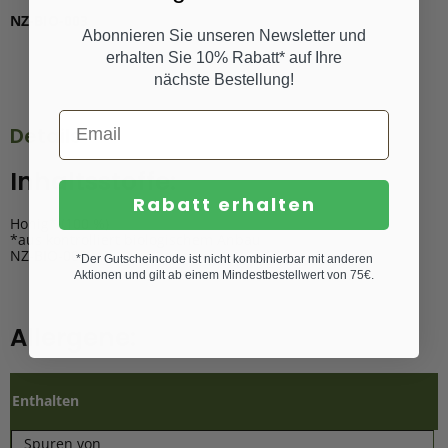
NZ-BIO-003
Abonnieren Sie unseren Newsletter und
erhalten Sie 10% Rabatt* auf Ihre
nächste Bestellung!
Details
Inhaltsstoffe:
Rabatt erhalten
Honig* (100 %)
*aus kontrolliert biologischem Anbau
NZ-BIO-003
*Der Gutscheincode ist nicht kombinierbar mit anderen
Aktionen und gilt ab einem Mindestbestellwert von 75€.
Allergene:
Enthalten
Spuren von