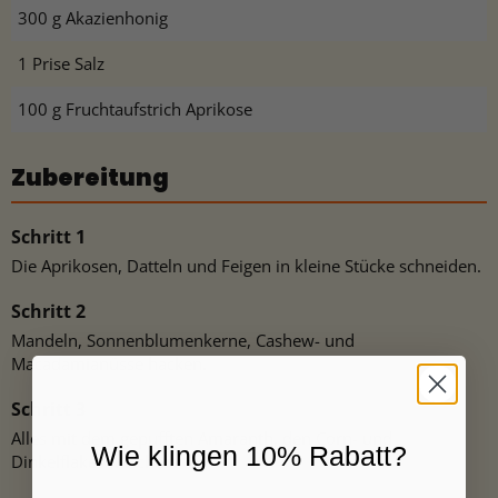
300 g Akazienhonig
1 Prise Salz
100 g Fruchtaufstrich Aprikose
Zubereitung
Die Aprikosen, Datteln und Feigen in kleine Stücke schneiden.
Mandeln, Sonnenblumenkerne, Cashew- und
Macadamianüsse hacken.
Alles mit dem gepufften Amaranth, den Corn- und
Wie klingen 10% Rabatt?
Dinkelflakes mischen.