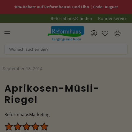
10% Rabatt auf Reformhaus® und Lihn | Code: August
Reformhaus® finden
Kundenservice
Reformhaus.de
War
September 18, 2014
Aprikosen-Müsli-
Riegel
ReformhausMarketing