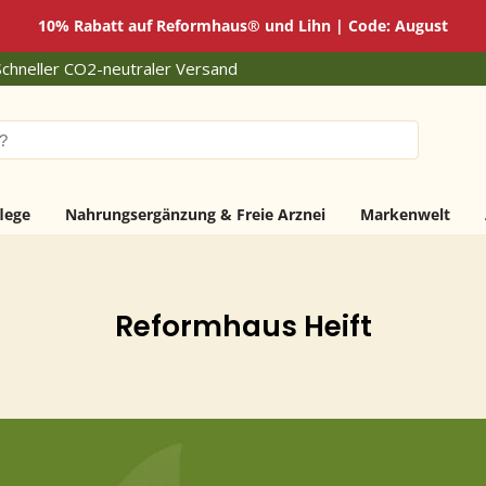
10% Rabatt auf Reformhaus® und Lihn | Code: August
chneller CO2-neutraler Versand
lege
Nahrungsergänzung & Freie Arznei
Markenwelt
Reformhaus Heift