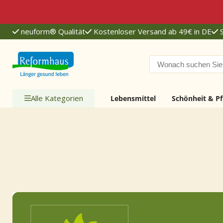
neuform® Qualität
Kostenloser Versand ab 49€ in DE
S
Reformhaus.de
Alle Kategorien
Lebensmittel
Schönheit & Pf