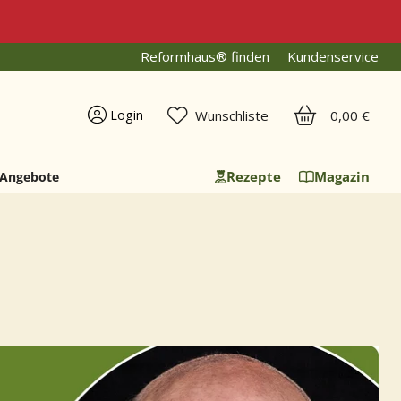
Reformhaus® finden
Kundenservice
Ware
Wunschliste
0,00 €
Login
Rezepte
Magazin
Angebote