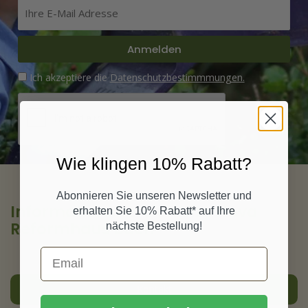
Ihre E-Mail Adresse
Anmelden
Ich akzeptiere die
Datenschutzbestimmmungen.
Wie klingen 10% Rabatt?
Abonnieren Sie unseren Newsletter und
Informationsbereich Vita Nova
erhalten Sie 10% Rabatt* auf Ihre
Reformhaus Buch
nächste Bestellung!
Kontakt